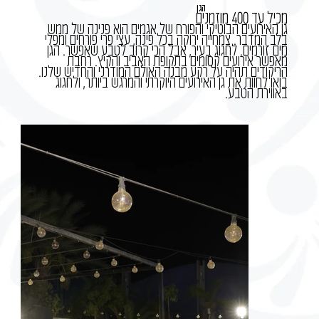
הגן
מכיל עד 400 מוזמנים
גן האירועים הבוטיקי והפורח של אגמים הוא פנינה של ממש
בלב המדבר. צמחייה ירוקה בכל פינה, עצי פרי פורחים ומפלי
מים זורמים. לחגוג בעיר, אבל הכי קרוב לטבע שאפשר. הגן
מאפשר אירועים קסומים בתקופת האביב והקיץ. רחבת
הריקודים תהיה על רקע מבנה האולם המודרני והחדיש שלנו.
בואו לחוות את גן האירועים היוקרתי והמרגש ביותר, ולחגוג
באווירת הטבע.