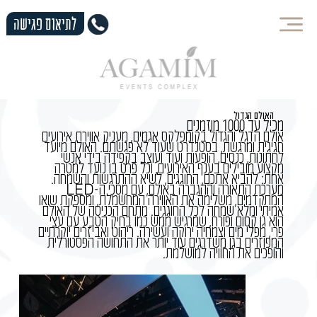
לתיאום פגישה
האולם הגדול
מכיל עד 1000 מוזמנים
אולם הדגל והגדול בקומפלקס אגמים, מעניק אווירת אירועים
חגיגית ומרגשת, בסטנדרט שעוד לא פגשתם. האולם מיועד
לחתונות, כנסים, הופעות ועוד ועוצב בקפידה בידי אנשי
מקצוע מובילים בענף האירועים, וכל פרט בו נועד למטרה
אחת: להביא אתכם, החוגגים, לשיא ההתרגשות והשמחה.
מערכת התאורה וההגברה באולם, עם מסכי ה-
LED
המתקדמים, משלימה את האווירה המחשמלת, ומספקת שואו
אמיתי ומלא שמחה לכל החוגגים. מתחם הכניסה של האולם
הוא גן קסום ופורח, שמרגיש ממש כמו בחיק הטבע עם עצי
פרי, מפלי מים וצמחיה ירוקה ועשירה. ריהוט ואביזרים יוקרתיים
המפוזרים בגן משדרגים עוד יותר את התחושה הפסטורלית
והופכים את החוויה למושלמת.