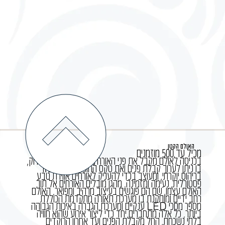
האולם הקטן
מכיל עד 500 מוזמנים
בכניסה לאולם מקבל את פני האורחים גן קסום הצבוע בירוק,
בו ניתן לערוך קבלת פנים ואת טקס החופה. הגן מאובזר
בריהוט יוקרתי, ומעוצב בכדי להעניק לאורחים אווירת טבע
פסטורלית, נעימה ומזמינה. מהגן מובלים האורחים אל תוך
האולם עצמו, שם הם פוגשים בעיצוב מרהיב ומפואר. האולם
רחב ידיים ומותקנת בו מערכת תאורה מתקדמת הכוללת
מספר מסכי
ענקיים ומערכת הגברה באיכות הגבוהה
LED
ביותר. כל אלה מתחברים יחד כדי ליצור אירוע שהוא חוויה
בלתי נשכחת, החל מקבלת הפנים ועד אחרון הרוקדים