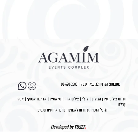
כתובתנו: הקישון 32, באר שבע | 08-620-2500
תודות צילום: עידן הצילום | ליצ׳י | צילום אחר | שי אסייג | אדי גוריאנסקי | אסף
קרלה
© כל הזכויות שמורות לאגמים - מרכז אירועים וכנסים